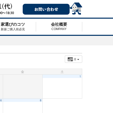
家選びのコツ
会社概要
COMPANY
新築ご購入前必見
月
金
土
1
6
8